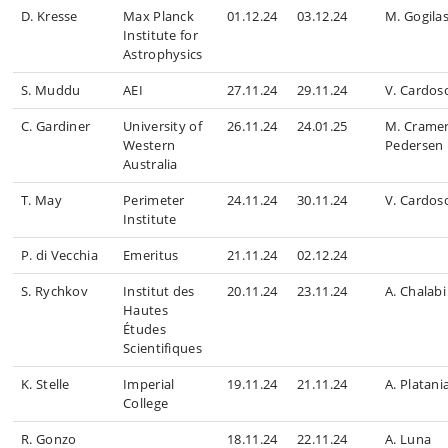
D. Kresse
Max Planck
01.12.24
03.12.24
M. Gogilas
Institute for
Astrophysics
S. Muddu
AEI
27.11.24
29.11.24
V. Cardos
C. Gardiner
University of
26.11.24
24.01.25
M. Crame
Western
Pedersen
Australia
T. May
Perimeter
24.11.24
30.11.24
V. Cardos
Institute
P. di Vecchia
Emeritus
21.11.24
02.12.24
S. Rychkov
Institut des
20.11.24
23.11.24
A. Chalabi
Hautes
Études
Scientifiques
K. Stelle
Imperial
19.11.24
21.11.24
A. Platani
College
R. Gonzo
18.11.24
22.11.24
A. Luna