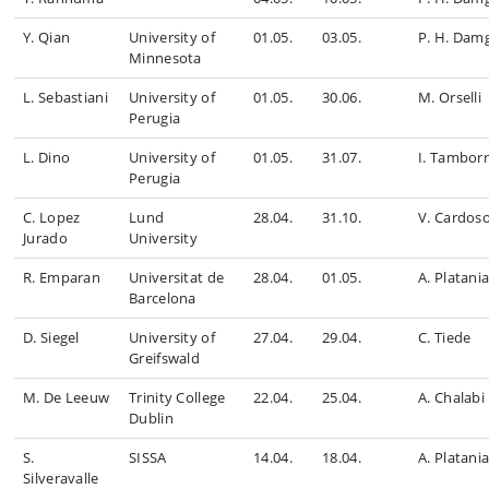
Y. Qian
University of
01.05.
03.05.
P. H. Dam
Minnesota
L. Sebastiani
University of
01.05.
30.06.
M. Orselli
Perugia
L. Dino
University of
01.05.
31.07.
I. Tambor
Perugia
C. Lopez
Lund
28.04.
31.10.
V. Cardos
Jurado
University
R. Emparan
Universitat de
28.04.
01.05.
A. Platani
Barcelona
D. Siegel
University of
27.04.
29.04.
C. Tiede
Greifswald
M. De Leeuw
Trinity College
22.04.
25.04.
A. Chalabi
Dublin
S.
SISSA
14.04.
18.04.
A. Platani
Silveravalle