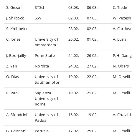
S. Gezari
STScl
03.03.
06.03.
C. Tiede
J. Shilcock
SSV
02.03.
07.03.
W. Pezesh
S. Knibbeler
28.02.
02.03.
V. Cardos
C. Jones
University of
26.02.
01.03.
A. Luna
Amsterdam
J. Bourjailly
Penn State
24.02.
26.02.
P.H. Damg
Z. Yan
Nordita
24.02.
27.02.
N. Obers
O. Dias
University of
19.02.
22.02.
M. Orselli
Southampton
P. Pani
Sapienza
19.02.
21.02.
M. Orselli
University of
Rome
A. Sfondrini
University of
16.02.
19.02.
A. Chalabi
Padua
G. Grignani
Perugia
17.02.
25.02.
M. Orselli