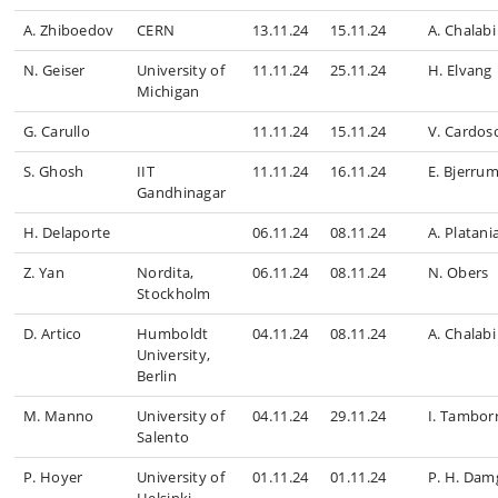
A. Zhiboedov
CERN
13.11.24
15.11.24
A. Chalabi
N. Geiser
University of
11.11.24
25.11.24
H. Elvang
Michigan
G. Carullo
11.11.24
15.11.24
V. Cardos
S. Ghosh
IIT
11.11.24
16.11.24
E. Bjerru
Gandhinagar
H. Delaporte
06.11.24
08.11.24
A. Platani
Z. Yan
Nordita,
06.11.24
08.11.24
N. Obers
Stockholm
D. Artico
Humboldt
04.11.24
08.11.24
A. Chalabi
University,
Berlin
M. Manno
University of
04.11.24
29.11.24
I. Tambor
Salento
P. Hoyer
University of
01.11.24
01.11.24
P. H. Dam