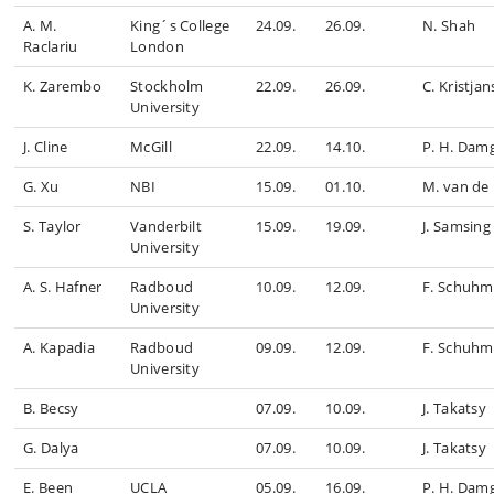
A. M.
King´s College
24.09.
26.09.
N. Shah
Raclariu
London
K. Zarembo
Stockholm
22.09.
26.09.
C. Kristja
University
J. Cline
McGill
22.09.
14.10.
P. H. Dam
G. Xu
NBI
15.09.
01.10.
M. van de
S. Taylor
Vanderbilt
15.09.
19.09.
J. Samsing
University
A. S. Hafner
Radboud
10.09.
12.09.
F. Schuh
University
A. Kapadia
Radboud
09.09.
12.09.
F. Schuh
University
B. Becsy
07.09.
10.09.
J. Takatsy
G. Dalya
07.09.
10.09.
J. Takatsy
E. Been
UCLA
05.09.
16.09.
P. H. Dam