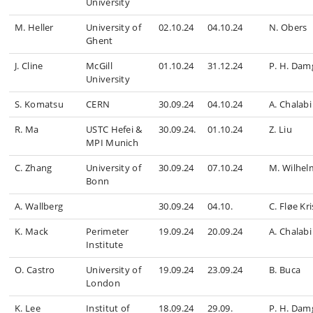
University
M. Heller
University of
02.10.24
04.10.24
N. Obers
Ghent
J. Cline
McGill
01.10.24
31.12.24
P. H. Dam
University
S. Komatsu
CERN
30.09.24
04.10.24
A. Chalabi
R. Ma
USTC Hefei &
30.09.24.
01.10.24
Z. Liu
MPI Munich
C. Zhang
University of
30.09.24
07.10.24
M. Wilhel
Bonn
A. Wallberg
30.09.24
04.10.
C. Fløe Kr
K. Mack
Perimeter
19.09.24
20.09.24
A. Chalabi
Institute
O. Castro
University of
19.09.24
23.09.24
B. Buca
London
K. Lee
Institut of
18.09.24
29.09.
P. H. Dam