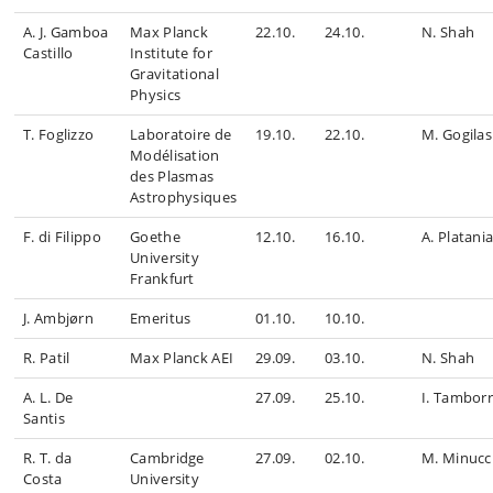
A. J. Gamboa
Max Planck
22.10.
24.10.
N. Shah
Castillo
Institute for
Gravitational
Physics
T. Foglizzo
Laboratoire de
19.10.
22.10.
M. Gogilas
Modélisation
des Plasmas
Astrophysiques
F. di Filippo
Goethe
12.10.
16.10.
A. Platani
University
Frankfurt
J. Ambjørn
Emeritus
01.10.
10.10.
R. Patil
Max Planck AEI
29.09.
03.10.
N. Shah
A. L. De
27.09.
25.10.
I. Tambor
Santis
R. T. da
Cambridge
27.09.
02.10.
M. Minucc
Costa
University