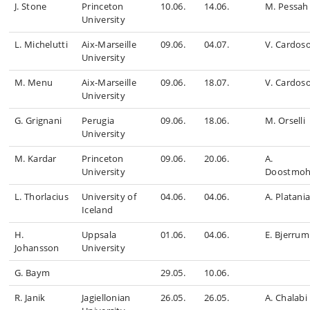
J. Stone
Princeton
10.06.
14.06.
M. Pessah
University
L. Michelutti
Aix-Marseille
09.06.
04.07.
V. Cardos
University
M. Menu
Aix-Marseille
09.06.
18.07.
V. Cardos
University
G. Grignani
Perugia
09.06.
18.06.
M. Orselli
University
M. Kardar
Princeton
09.06.
20.06.
A.
University
Doostmo
L. Thorlacius
University of
04.06.
04.06.
A. Platani
Iceland
H.
Uppsala
01.06.
04.06.
E. Bjerrum
Johansson
University
G. Baym
29.05.
10.06.
R. Janik
Jagiellonian
26.05.
26.05.
A. Chalabi