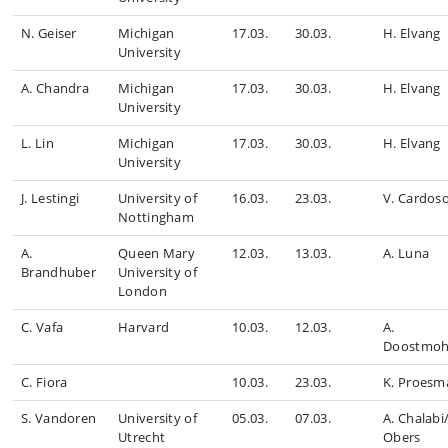
N. Geiser
Michigan
17.03.
30.03.
H. Elvang
University
A. Chandra
Michigan
17.03.
30.03.
H. Elvang
University
L. Lin
Michigan
17.03.
30.03.
H. Elvang
University
J. Lestingi
University of
16.03.
23.03.
V. Cardos
Nottingham
A.
Queen Mary
12.03.
13.03.
A. Luna
Brandhuber
University of
London
C. Vafa
Harvard
10.03.
12.03.
A.
Doostmo
C. Fiora
10.03.
23.03.
K. Proesm
S. Vandoren
University of
05.03.
07.03.
A. Chalabi
Utrecht
Obers