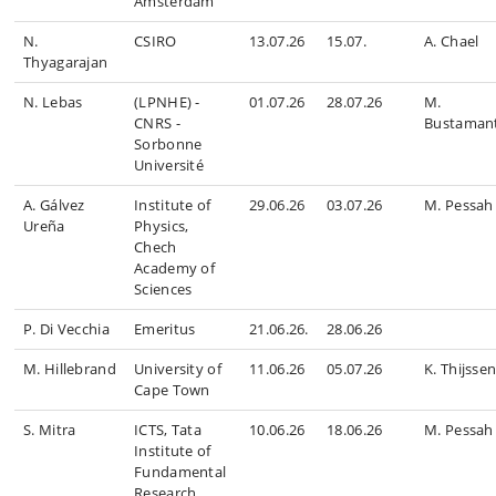
Amsterdam
N.
CSIRO
13.07.26
15.07.
A. Chael
Thyagarajan
N. Lebas
(LPNHE) -
01.07.26
28.07.26
M.
CNRS -
Bustaman
Sorbonne
Université
A. Gálvez
Institute of
29.06.26
03.07.26
M. Pessah
Ureña
Physics,
Chech
Academy of
Sciences
P. Di Vecchia
Emeritus
21.06.26.
28.06.26
M. Hillebrand
University of
11.06.26
05.07.26
K. Thijsse
Cape Town
S. Mitra
ICTS, Tata
10.06.26
18.06.26
M. Pessah
Institute of
Fundamental
Research