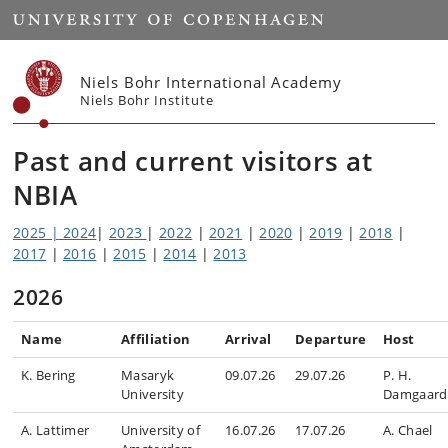
Start
Niels Bohr International Academy
Niels Bohr Institute
Past and current visitors at
NBIA
2025 |
2024
|
2023
|
2022
|
2021
|
2020
|
2019
|
2018
|
2017
|
2016
|
2015
|
2014
|
2013
2026
Name
Affiliation
Arrival
Departure
Host
K. Bering
Masaryk
09.07.26
29.07.26
P. H.
University
Damgaard
A. Lattimer
University of
16.07.26
17.07.26
A. Chael