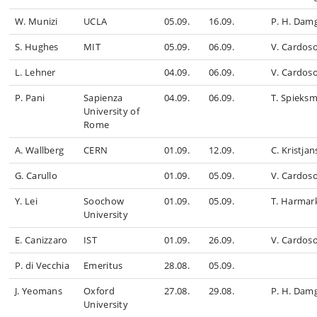
W. Munizi
UCLA
05.09.
16.09.
P. H. Dam
S. Hughes
MIT
05.09.
06.09.
V. Cardos
L. Lehner
04.09.
06.09.
V. Cardos
P. Pani
Sapienza
04.09.
06.09.
T. Spieks
University of
Rome
A. Wallberg
CERN
01.09.
12.09.
C. Kristja
G. Carullo
01.09.
05.09.
V. Cardos
Y. Lei
Soochow
01.09.
05.09.
T. Harmar
University
E. Canizzaro
IST
01.09.
26.09.
V. Cardos
P. di Vecchia
Emeritus
28.08.
05.09.
J. Yeomans
Oxford
27.08.
29.08.
P. H. Dam
University