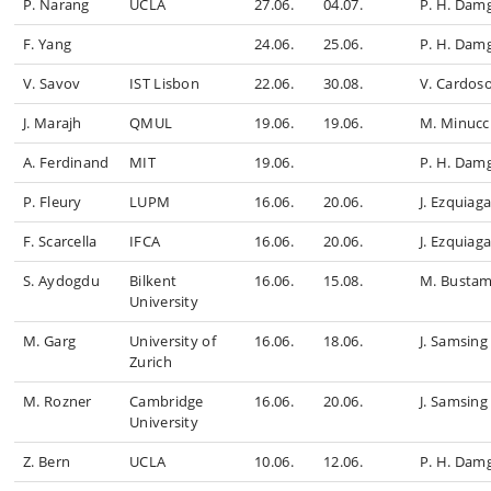
P. Narang
UCLA
27.06.
04.07.
P. H. Dam
F. Yang
24.06.
25.06.
P. H. Dam
V. Savov
IST Lisbon
22.06.
30.08.
V. Cardos
J. Marajh
QMUL
19.06.
19.06.
M. Minucc
A. Ferdinand
MIT
19.06.
P. H. Dam
P. Fleury
LUPM
16.06.
20.06.
J. Ezquiag
F. Scarcella
IFCA
16.06.
20.06.
J. Ezquiag
S. Aydogdu
Bilkent
16.06.
15.08.
M. Busta
University
M. Garg
University of
16.06.
18.06.
J. Samsing
Zurich
M. Rozner
Cambridge
16.06.
20.06.
J. Samsing
University
Z. Bern
UCLA
10.06.
12.06.
P. H. Dam