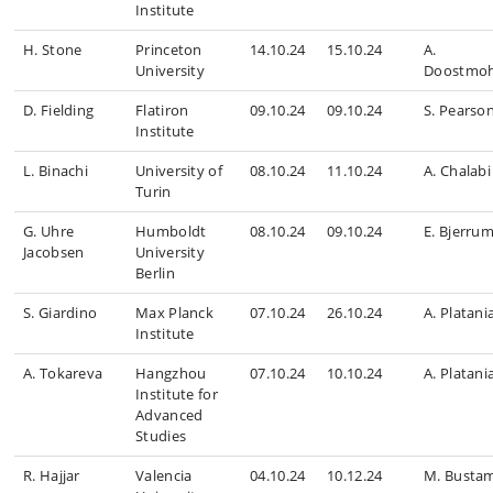
Institute
H. Stone
Princeton
14.10.24
15.10.24
A.
University
Doostmo
D. Fielding
Flatiron
09.10.24
09.10.24
S. Pearso
Institute
L. Binachi
University of
08.10.24
11.10.24
A. Chalabi
Turin
G. Uhre
Humboldt
08.10.24
09.10.24
E. Bjerru
Jacobsen
University
Berlin
S. Giardino
Max Planck
07.10.24
26.10.24
A. Platani
Institute
A. Tokareva
Hangzhou
07.10.24
10.10.24
A. Platani
Institute for
Advanced
Studies
R. Hajjar
Valencia
04.10.24
10.12.24
M. Busta