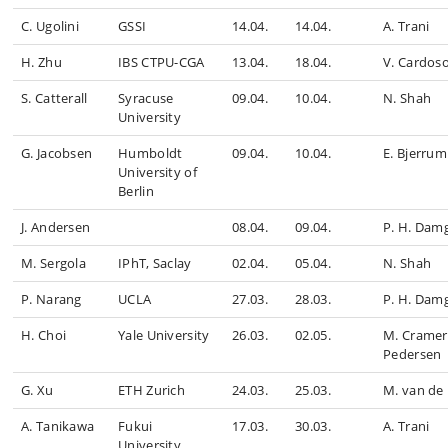
C. Ugolini
GSSI
14.04.
14.04.
A. Trani
H. Zhu
IBS CTPU-CGA
13.04.
18.04.
V. Cardos
S. Catterall
Syracuse
09.04.
10.04.
N. Shah
University
G. Jacobsen
Humboldt
09.04.
10.04.
E. Bjerrum
University of
Berlin
J. Andersen
08.04.
09.04.
P. H. Dam
M. Sergola
IPhT, Saclay
02.04.
05.04.
N. Shah
P. Narang
UCLA
27.03.
28.03.
P. H. Dam
H. Choi
Yale University
26.03.
02.05.
M. Cramer
Pedersen
G. Xu
ETH Zurich
24.03.
25.03.
M. van de
A. Tanikawa
Fukui
17.03.
30.03.
A. Trani
University