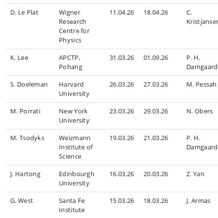
D. Le Plat
Wigner
11.04.26
18.04.26
C.
Research
Kristjanse
Centre for
Physics
K. Lee
APCTP,
31.03.26
01.09.26
P. H.
Pohang
Damgaard
S. Doeleman
Harvard
26.03.26
27.03.26
M. Pessah
University
M. Porrati
New York
23.03.26
29.03.26
N. Obers
University
M. Tsodyks
Weizmann
19.03.26
21.03.26
P. H.
Institute of
Damgaard
Science
J. Hartong
Edinbourgh
16.03.26
20.03.26
Z. Yan
University
G. West
Santa Fe
15.03.26
18.03.26
J. Armas
Institute