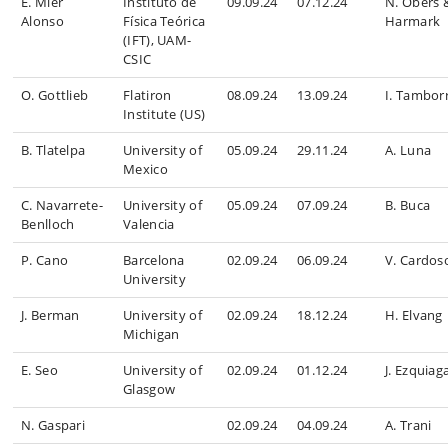
E. Mier
Instituto de
09.09.24
07.12.24
N. Obers &
Alonso
Física Teórica
Harmark
(IFT), UAM-
CSIC
O. Gottlieb
Flatiron
08.09.24
13.09.24
I. Tambor
Institute (US)
B. Tlatelpa
University of
05.09.24
29.11.24
A. Luna
Mexico
C.
Navarrete-
University of
05.09.24
07.09.24
B. Buca
Benlloch
Valencia
P. Cano
Barcelona
02.09.24
06.09.24
V. Cardos
University
J. Berman
University of
02.09.24
18.12.24
H. Elvang
Michigan
E. Seo
University of
02.09.24
01.12.24
J. Ezquiag
Glasgow
N. Gaspari
02.09.24
04.09.24
A. Trani