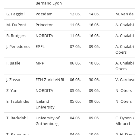
Bernand Lyon
G. Faggioli
Potsdam
12.05.
14.05.
M. van de
M. DuPont
Princeton
11.05.
16.05.
A. Chalabi
R. Rodgers
NORDITA
11.05.
16.05.
A. Chalabi
J. Penedones
EPFL
07.05.
09.05.
A. Chalabi 
Obers
I. Basile
MPP
06.05.
10.05.
A. Chalabi 
Obers
J. Zosso
ETH Zurich/NBI
06.05.
30.06.
V. Cardos
Z. Yan
NORDITA
05.05.
09.05.
N. Obers
E. Tsolakidis
Iceland
05.05.
09.05.
N. Obers
University
T. Backdahl
University of
04.05.
09.05.
C. Dyson /
Gothenburg
Minucci
T. Rahnuma
04.05.
10.05.
P. H. Dam