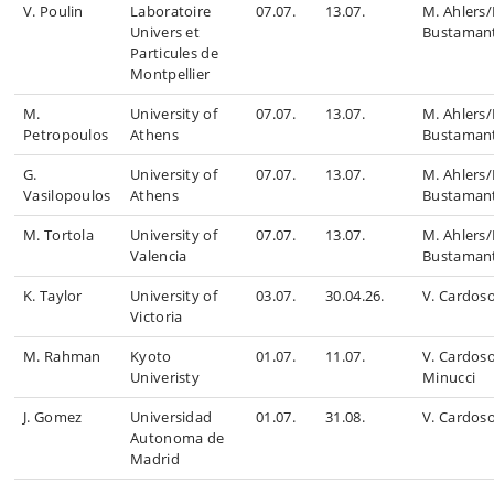
V. Poulin
Laboratoire
07.07.
13.07.
M. Ahlers
Univers et
Bustaman
Particules de
Montpellier
M.
University of
07.07.
13.07.
M. Ahlers
Petropoulos
Athens
Bustaman
G.
University of
07.07.
13.07.
M. Ahlers
Vasilopoulos
Athens
Bustaman
M. Tortola
University of
07.07.
13.07.
M. Ahlers
Valencia
Bustaman
K. Taylor
University of
03.07.
30.04.26.
V. Cardos
Victoria
M. Rahman
Kyoto
01.07.
11.07.
V. Cardos
Univeristy
Minucci
J. Gomez
Universidad
01.07.
31.08.
V. Cardos
Autonoma de
Madrid