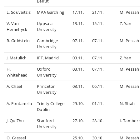
Beirut
L. Souvaitzis
MPA Garching
17.11.
21.11.
M. Pessah
V. Van
Uppsala
13.11.
15.11.
Z. Yan
Hemelryck
University
R. Goldstein
Cambridge
07.11.
07.11.
M. Pessah
University
J. Matulich
IFT, Madrid
03.11.
07.11.
Z. Yan
H.
Oxford
03.11.
07.11.
M. Pessah
Whitehead
University
A. Chael
Princeton
03.11.
06.11.
M. Pessah
University
A. Fontanella
Trinity College
29.10.
01.11.
N. Shah
Dublin
J. Qu Zhu
Stanford
27.10.
28.10.
I. Tambor
University
O. Gressel
25.10.
30.10.
M. Pessah