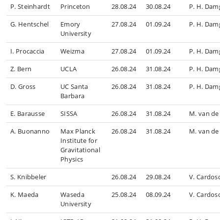
P. Steinhardt
Princeton
28.08.24
30.08.24
P. H. Dam
G. Hentschel
Emory
27.08.24
01.09.24
P. H. Dam
University
I. Procaccia
Weizma
27.08.24
01.09.24
P. H. Dam
Z. Bern
UCLA
26.08.24
31.08.24
P. H. Dam
D. Gross
UC Santa
26.08.24
31.08.24
P. H. Dam
Barbara
E. Barausse
SISSA
26.08.24
31.08.24
M. van de
A. Buonanno
Max Planck
26.08.24
31.08.24
M. van de
Institute for
Gravitational
Physics
S. Knibbeler
26.08.24
29.08.24
V. Cardos
K. Maeda
Waseda
25.08.24
08.09.24
V. Cardos
University