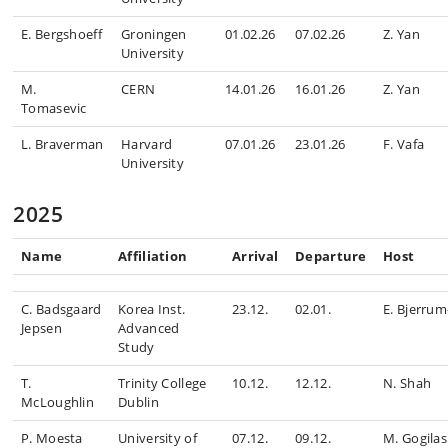
E. Bergshoeff
Groningen
01.02.26
07.02.26
Z. Yan
University
M.
CERN
14.01.26
16.01.26
Z. Yan
Tomasevic
L. Braverman
Harvard
07.01.26
23.01.26
F. Vafa
University
2025
Name
Affiliation
Arrival
Departure
Host
C. Badsgaard
Korea Inst.
23.12.
02.01.
E. Bjerru
Jepsen
Advanced
Study
T.
Trinity College
10.12.
12.12.
N. Shah
McLoughlin
Dublin
P. Moesta
University of
07.12.
09.12.
M. Gogilas