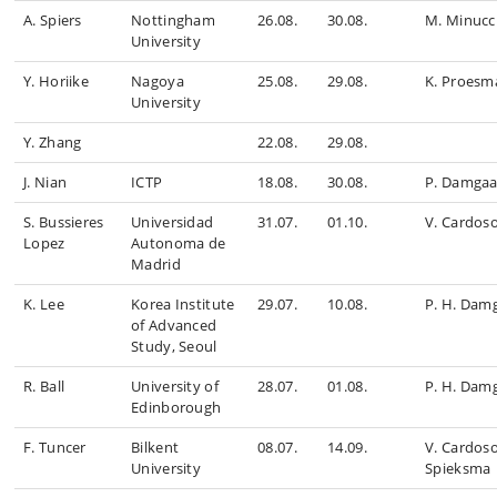
A. Spiers
Nottingham
26.08.
30.08.
M. Minucc
University
Y. Horiike
Nagoya
25.08.
29.08.
K. Proesm
University
Y. Zhang
22.08.
29.08.
J. Nian
ICTP
18.08.
30.08.
P. Damgaa
S. Bussieres
Universidad
31.07.
01.10.
V. Cardoso
Lopez
Autonoma de
Madrid
K. Lee
Korea Institute
29.07.
10.08.
P. H. Dam
of Advanced
Study, Seoul
R. Ball
University of
28.07.
01.08.
P. H. Dam
Edinborough
F. Tuncer
Bilkent
08.07.
14.09.
V. Cardoso
University
Spieksma