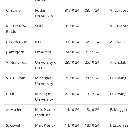
Helsinki
C. Bambi
Fudan
31.10.24
03.11.24
V. Cardos
University
R. Carballo-
SDU
31.10.24
V. Cardos
Rubio
J. Bardarson
KTH
30.10.24
02.11.24
A. Tiwari
J. Ambjørn
Emeritus
29.10.24
01.11.24
V. Niarchos
University of
23.10.24
25.10.24
A. Chalabi
Crete
S. - K. Chen
Michigan
21.10.24
24.11.24
H. Elvang
University
L. Lin
Michigan
21.10.24
13.12.24
H. Elvang
University
A. Muller
Max Planck
14.10.24
18.10.24
E. Maggio
Institute
S. Goyal
Max Planck
14.10.24
18.10.24
J. Ezquiag