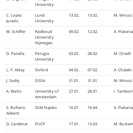
University
C. Lopez
Lund
13.02.
13.02.
M. Minucc
Jurado
University
M. Schiffer
Radboud
09.02.
12.02.
A. Platani
University
Nijmegen
D. Panella
Perugia
03.02.
28.02.
M. Orselli
University
L. F. Alday
Oxford
04.02.
07.02.
A. Chalabi
J. Sadiq
SISSA
31.01.
31.01.
M. Minucc
A. Watts
University of
27.01.
28.01.
I. Tambor
Amsterdam
S. Rufrano
SSM Naples
16.01.
16.04.
A. Platani
Aliberti
D. Cardenar
PUCP
17.01.
13.03.
M. Busta