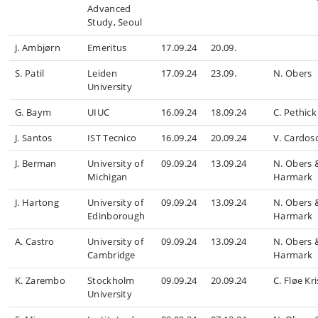
Advanced
Study, Seoul
J. Ambjørn
Emeritus
17.09.24
20.09.
S. Patil
Leiden
17.09.24
23.09.
N. Obers
University
G. Baym
UIUC
16.09.24
18.09.24
C. Pethick
J. Santos
IST Tecnico
16.09.24
20.09.24
V. Cardos
J. Berman
University of
09.09.24
13.09.24
N. Obers &
Michigan
Harmark
J. Hartong
University of
09.09.24
13.09.24
N. Obers &
Edinborough
Harmark
A. Castro
University of
09.09.24
13.09.24
N. Obers &
Cambridge
Harmark
K. Zarembo
Stockholm
09.09.24
20.09.24
C. Fløe Kr
University