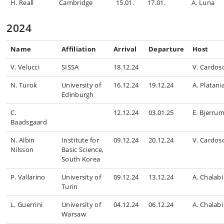
H. Reall
Cambridge
15.01.
17.01.
A. Luna
2024
Name
Affiliation
Arrival
Departure
Host
V. Velucci
SISSA
18.12.24
V. Cardos
N. Turok
University of
16.12.24
19.12.24
A. Platani
Edinburgh
C.
12.12.24
03.01.25
E. Bjerru
Baadsgaard
N. Albin
Institute for
09.12.24
20.12.24
V. Cardos
Nilsson
Basic Science,
South Korea
P. Vallarino
University of
09.12.24
13.12.24
A. Chalabi
Turin
L. Guerrini
University of
04.12.24
06.12.24
A. Chalabi
Warsaw