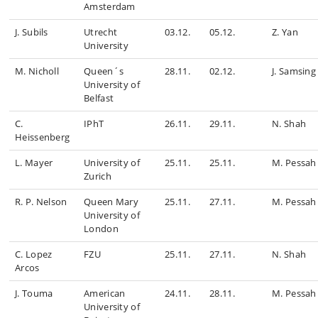
Amsterdam
J. Subils
Utrecht
03.12.
05.12.
Z. Yan
University
M. Nicholl
Queen´s
28.11.
02.12.
J. Samsing
University of
Belfast
C.
IPhT
26.11.
29.11.
N. Shah
Heissenberg
L. Mayer
University of
25.11.
25.11.
M. Pessah
Zurich
R. P. Nelson
Queen Mary
25.11.
27.11.
M. Pessah
University of
London
C. Lopez
FZU
25.11.
27.11.
N. Shah
Arcos
J. Touma
American
24.11.
28.11.
M. Pessah
University of