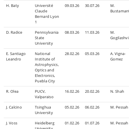
H. Baty
Université
09.03.26
30.07.26
M.
Claude
Bustaman
Bernard Lyon
1
D. Radice
Pennsylvania
08.03.26
11.03.26
M.
State
Gogilashvil
University
E. Santiago
National
28.02.26
05.03.26
A. Vigna-
Leandro
Institute of
Gomez
Astrophysics,
Optics and
Electronics,
Puebla City
R. Olea
PUCV,
16.02.26
20.02.26
N. Shah
Valparaiso
J. Calcino
Tsinghua
05.02.26
06.02.26
M. Pessah
University
J. Voss
Heidelberg
01.02.26
01.07.26
M. Pessah
University