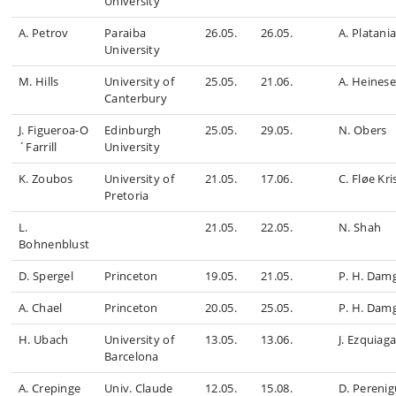
University
A. Petrov
Paraiba
26.05.
26.05.
A. Platani
University
M. Hills
University of
25.05.
21.06.
A. Heines
Canterbury
J. Figueroa-O
Edinburgh
25.05.
29.05.
N. Obers
´Farrill
University
K. Zoubos
University of
21.05.
17.06.
C. Fløe Kr
Pretoria
L.
21.05.
22.05.
N. Shah
Bohnenblust
D. Spergel
Princeton
19.05.
21.05.
P. H. Dam
A. Chael
Princeton
20.05.
25.05.
P. H. Dam
H. Ubach
University of
13.05.
13.06.
J. Ezquiag
Barcelona
A. Crepinge
Univ. Claude
12.05.
15.08.
D. Pereni